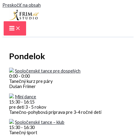
Preskočiť na obsah
Pondelok
Spoločenské tance pre dospelých
0:00
-
0:00
Tanečný kurz pre páry
Dušan Frimer
Mini dance
15:30
-
16:15
pre deti 3 - 5 rokov
Tanečno-pohybová príprava pre 3-4 ročné deti
Spoločenské tance – klub
15:30
-
16:30
Tanečný šport