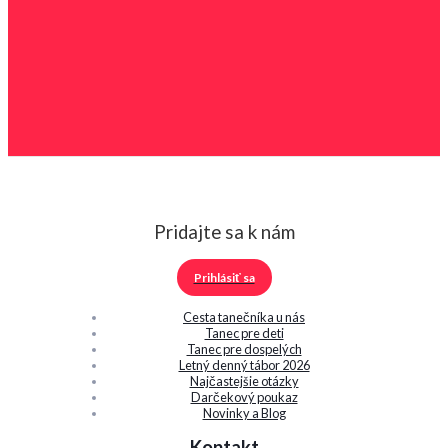
Pridajte sa k nám
Prihlásiť sa
Cesta tanečníka u nás
Tanec pre deti
Tanec pre dospelých
Letný denný tábor 2026
Najčastejšie otázky
Darčekový poukaz
Novinky a Blog
Kontakt