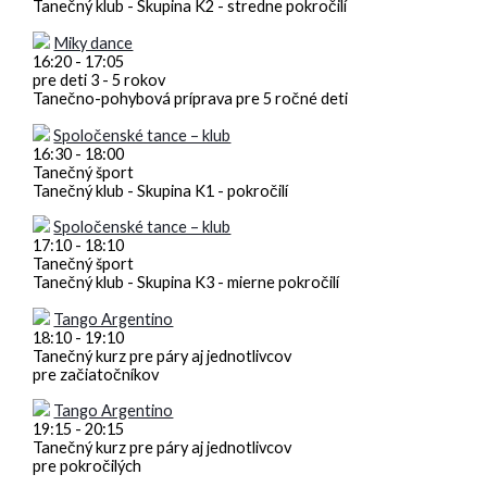
Tanečný klub - Skupina K2 - stredne pokročilí
Miky dance
16:20
-
17:05
pre deti 3 - 5 rokov
Tanečno-pohybová príprava pre 5 ročné deti
Spoločenské tance – klub
16:30
-
18:00
Tanečný šport
Tanečný klub - Skupina K1 - pokročilí
Spoločenské tance – klub
17:10
-
18:10
Tanečný šport
Tanečný klub - Skupina K3 - mierne pokročilí
Tango Argentino
18:10
-
19:10
Tanečný kurz pre páry aj jednotlivcov
pre začiatočníkov
Tango Argentino
19:15
-
20:15
Tanečný kurz pre páry aj jednotlivcov
pre pokročilých