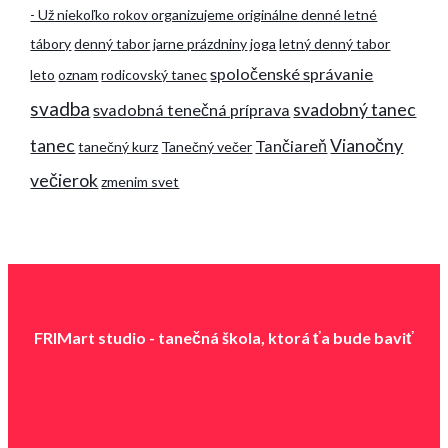
- Už niekoľko rokov organizujeme originálne denné letné
tábory
denný tabor
jarne prázdniny
joga
letný denný tabor
spoločenské správanie
leto
oznam
rodicovský tanec
svadba
svadobný tanec
svadobná tenečná príprava
tanec
Vianočny
Tančiareň
tanečný kurz
Tanečný večer
večierok
zmenim svet
FRIMart studio - tanečná škola, ktorá ťa b
ude baviť