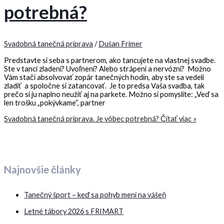
potrebná?
Svadobná tanečná príprava
/
Dušan Frimer
Predstavte si seba s partnerom, ako tancujete na vlastnej svadbe.
Ste v tanci zladení? Uvoľnení? Alebo strápení a nervózni? Možno
Vám stačí absolvovať zopár tanečných hodín, aby ste sa vedeli
zladiť a spoločne si zatancovať. Je to predsa Vaša svadba, tak
prečo si ju naplno neužiť aj na parkete. Možno si pomyslíte: „Veď sa
len trošku „pokývkame“, partner
Svadobná tanečná príprava. Je vôbec potrebná?
Čítať viac »
Najnovšie články
Tanečný šport – keď sa pohyb mení na vášeň
Letné tábory 2026 s FRIMART