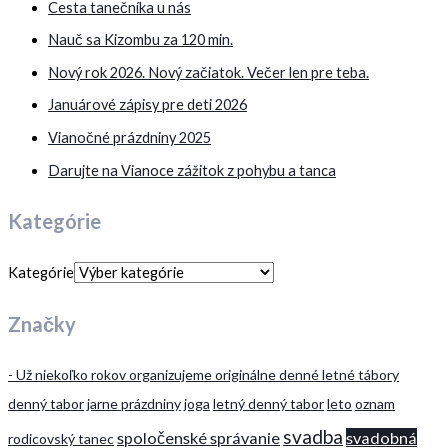
Cesta tanečníka u nás
Nauč sa Kizombu za 120 min.
Nový rok 2026. Nový začiatok. Večer len pre teba.
Januárové zápisy pre deti 2026
Vianočné prázdniny 2025
Darujte na Vianoce zážitok z pohybu a tanca
Kategórie
Kategórie
Značky
- Už niekoľko rokov organizujeme originálne denné letné tábory
denný tabor
jarne prázdniny
joga
letný denný tabor
leto
oznam
svadba
spoločenské správanie
svadobná
rodicovský tanec