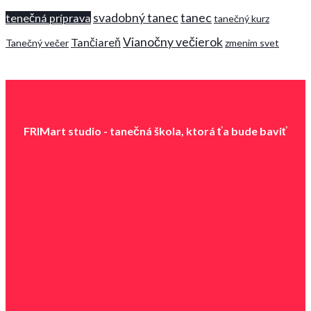
svadobný tanec
tanec
tenečná príprava
tanečný kurz
Vianočny večierok
Tančiareň
Tanečný večer
zmenim svet
FRIMart studio - tanečná škola, ktorá ťa b
ude baviť