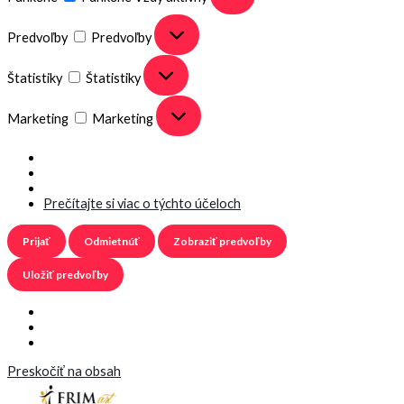
Predvoľby
Predvoľby
Štatistiky
Štatistiky
Marketing
Marketing
Prečítajte si viac o týchto účeloch
Prijať
Odmietnúť
Zobraziť predvoľby
Uložiť predvoľby
Preskočiť na obsah