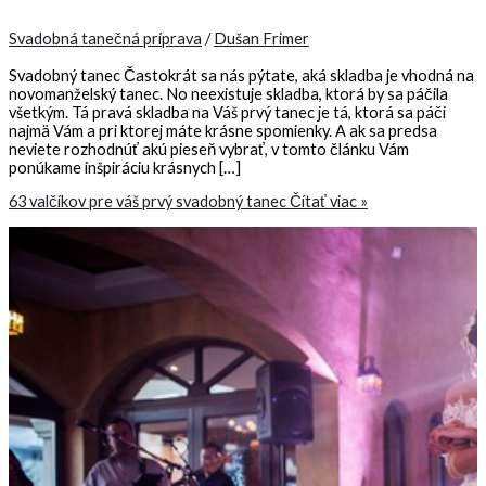
Svadobná tanečná príprava
/
Dušan Frimer
Svadobný tanec Častokrát sa nás pýtate, aká skladba je vhodná na
novomanželský tanec. No neexistuje skladba, ktorá by sa páčila
všetkým. Tá pravá skladba na Váš prvý tanec je tá, ktorá sa páči
najmä Vám a pri ktorej máte krásne spomienky. A ak sa predsa
neviete rozhodnúť akú pieseň vybrať, v tomto článku Vám
ponúkame inšpiráciu krásnych […]
63 valčíkov pre váš prvý svadobný tanec
Čítať viac »