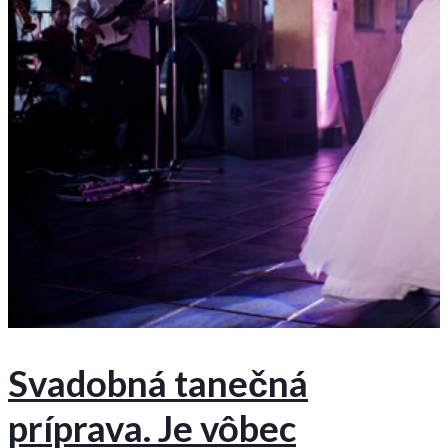
Svadobná tanečná
príprava. Je vôbec