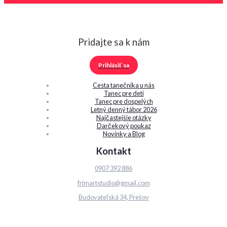
Pridajte sa k nám
Prihlásiť sa
Cesta tanečníka u nás
Tanec pre deti
Tanec pre dospelých
Letný denný tábor 2026
Najčastejšie otázky
Darčekový poukaz
Novinky a Blog
Kontakt
0907 392 886
frimartstudio@gmail.com
Budovateľská 34, Prešov