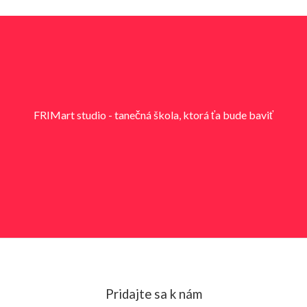
FRIMart studio - tanečná škola, ktorá ťa b
ude baviť
Pridajte sa k nám