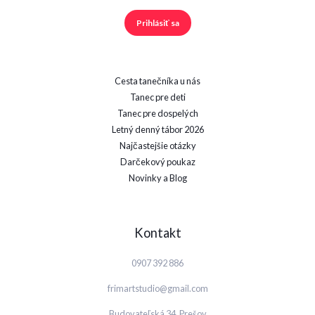
Prihlásiť sa
Cesta tanečníka u nás
Tanec pre deti
Tanec pre dospelých
Letný denný tábor 2026
Najčastejšie otázky
Darčekový poukaz
Novinky a Blog
Kontakt
0907 392 886
frimartstudio@gmail.com
Budovateľská 34, Prešov