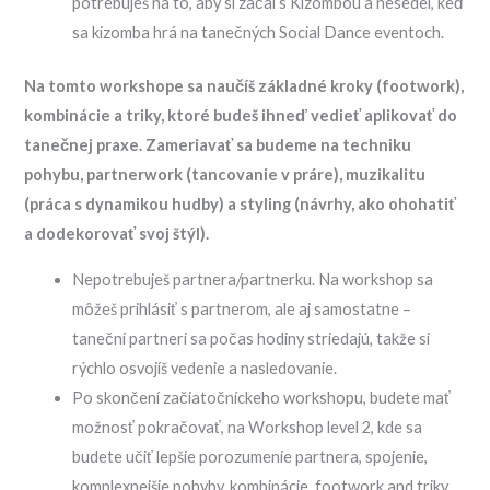
potrebuješ na to, aby si začal s Kizombou a nesedel, keď
sa kizomba hrá na tanečných Social Dance eventoch.
Na tomto workshope sa naučíš základné kroky (footwork),
kombinácie a triky, ktoré budeš ihneď vedieť aplikovať do
tanečnej praxe. Zameriavať sa budeme na techniku
pohybu, partnerwork (tancovanie v práre), muzikalitu
(práca s dynamikou hudby) a styling (návrhy, ako ohohatiť
a dodekorovať svoj štýl).
Nepotrebuješ partnera/partnerku. Na workshop sa
môžeš prihlásiť s partnerom, ale aj samostatne –
taneční partneri sa počas hodiny striedajú, takže si
rýchlo osvojíš vedenie a nasledovanie.
Po skončení začiatočníckeho workshopu, budete mať
možnosť pokračovať, na Workshop level 2, kde sa
budete učiť lepšie porozumenie partnera, spojenie,
komplexnejšie pohyby, kombinácie, footwork and triky.