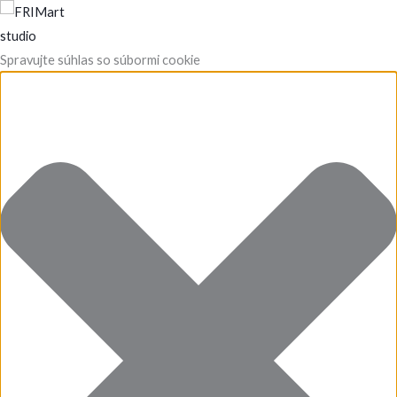
Preskočiť
Funkčné
Štatistiky
Predvoľby
Marketing
na
obsah
Spravujte súhlas so súbormi cookie