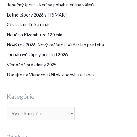
Tanečný šport – keď sa pohyb mení na vášeň
t
Letné tábory 2026 s FRIMART
e
g
Cesta tanečníka u nás
ó
Nauč sa Kizombu za 120 min.
r
Nový rok 2026. Nový začiatok. Večer len pre teba.
i
Januárové zápisy pre deti 2026
e
Vianočné prázdniny 2025
Darujte na Vianoce zážitok z pohybu a tanca
Kategórie