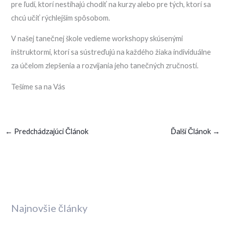
pre ľudí, ktorí nestíhajú chodiť na kurzy alebo pre tých, ktorí sa
chcú učiť rýchlejším spôsobom.
V našej tanečnej škole vedieme workshopy skúsenými
inštruktormi, ktorí sa sústreďujú na každého žiaka individuálne
za účelom zlepšenia a rozvíjania jeho tanečných zručností.
Tešíme sa na Vás
←
Predchádzajúci Článok
Ďalší Článok
→
Najnovšie články
K
a