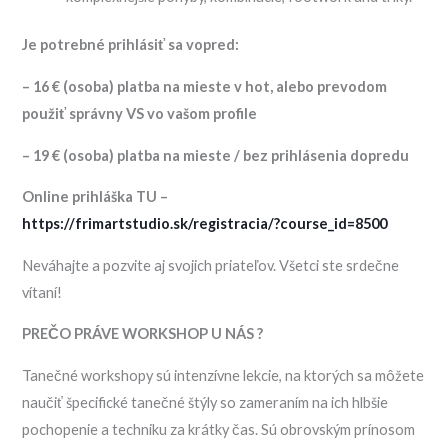
Je potrebné prihlásiť sa vopred:
– 16 € (osoba) platba na mieste v hot, alebo prevodom
použiť správny VS vo vašom profile
– 19 € (osoba) platba na mieste / bez prihlásenia dopredu
Online prihláška TU –
https://frimartstudio.sk/registracia/?course_id=8500
Neváhajte a pozvite aj svojich priateľov. Všetci ste srdečne
vítaní!
PREČO PRÁVE WORKSHOP U NÁS ?
Tanečné workshopy sú intenzívne lekcie, na ktorých sa môžete
naučiť špecifické tanečné štýly so zameraním na ich hlbšie
pochopenie a techniku za krátky čas. Sú obrovským prínosom