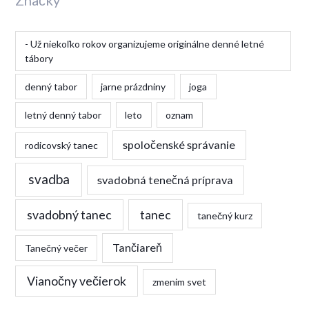
Značky
- Už niekoľko rokov organizujeme originálne denné letné
tábory
denný tabor
jarne prázdniny
joga
letný denný tabor
leto
oznam
spoločenské správanie
rodicovský tanec
svadba
svadobná tenečná príprava
svadobný tanec
tanec
tanečný kurz
Tančiareň
Tanečný večer
Vianočny večierok
zmenim svet