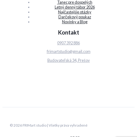
Tanec pre dospelých
Letný denný tábor 2026
Najčastejšie otázky
Darčekový poukaz
Novinky a Blog
Kontakt
0907 392 886
frimartstudio@gmail.com
Budovateľská 34, Prešov
© 2026 FRIMart studio | Všetky práva vyhradené