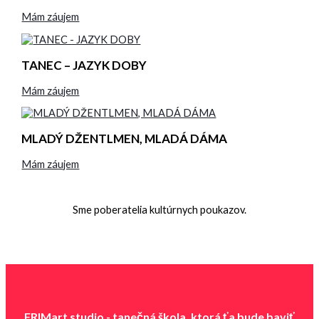
Mám záujem
TANEC – JAZYK DOBY
Mám záujem
MLADÝ DŽENTLMEN, MLADÁ DÁMA
Mám záujem
Sme poberatelia kultúrnych poukazov.
FRIMart studio - tanečná škola, ktorá ťa b
ude baviť